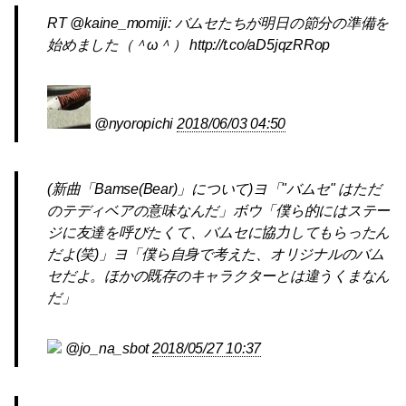
RT @kaine_momiji: バムセたちが明日の節分の準備を
始めました（＾ω＾） http://t.co/aD5jqzRRop
@nyoropichi
2018/06/03 04:50
(新曲「Bamse(Bear)」について)ヨ「"バムセ" はただ
のテディベアの意味なんだ」ボウ「僕ら的にはステー
ジに友達を呼びたくて、バムセに協力してもらったん
だよ(笑)」ヨ「僕ら自身で考えた、オリジナルのバム
セだよ。ほかの既存のキャラクターとは違うくまなん
だ」
@jo_na_sbot
2018/05/27 10:37